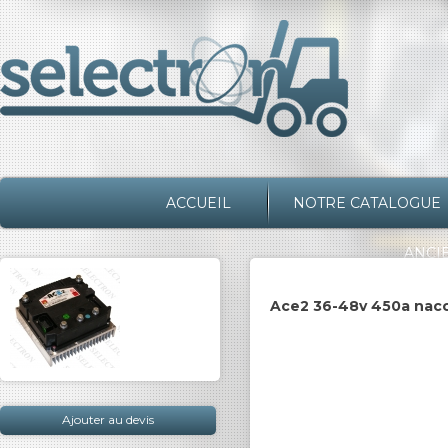
ACCUEIL
NOTRE CATALOGUE
ANCI
Ace2 36-48v 450a nac
Ajouter au devis